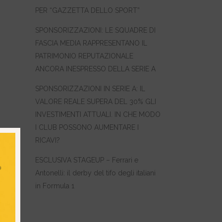
PER “GAZZETTA DELLO SPORT”
SPONSORIZZAZIONI: LE SQUADRE DI
FASCIA MEDIA RAPPRESENTANO IL
PATRIMONIO REPUTAZIONALE
ANCORA INESPRESSO DELLA SERIE A
SPONSORIZZAZIONI IN SERIE A: IL
VALORE REALE SUPERA DEL 30% GLI
INVESTIMENTI ATTUALI. IN CHE MODO
I CLUB POSSONO AUMENTARE I
RICAVI?
ESCLUSIVA STAGEUP – Ferrari e
Antonelli: il derby del tifo degli italiani
 in
in Formula 1