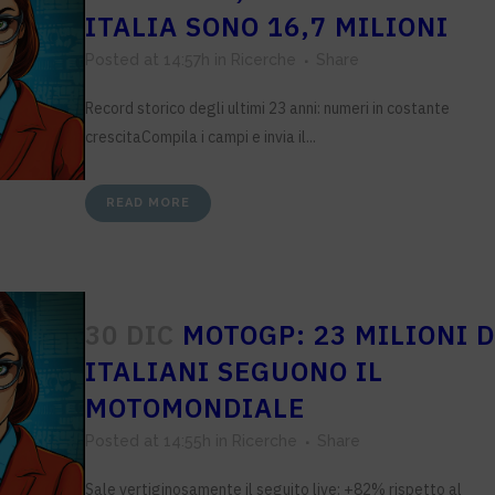
ITALIA SONO 16,7 MILIONI
Posted at 14:57h
in
Ricerche
Share
Record storico degli ultimi 23 anni: numeri in costante
crescitaCompila i campi e invia il...
READ MORE
30 DIC
MOTOGP: 23 MILIONI D
ITALIANI SEGUONO IL
MOTOMONDIALE
Posted at 14:55h
in
Ricerche
Share
Sale vertiginosamente il seguito live: +82% rispetto al