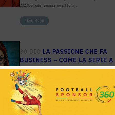
2023Compila i campi e invia il form...
READ MORE
30 DIC
LA PASSIONE CHE FA
BUSINESS – COME LA SERIE A
GENERA VALORE PER TIFOSI,
CLUB E INVESTITORI
Posted at 14:53h
in
Ricerche
Share
Scarica il report sull'interesse e il tifo per la Serie A di Calcio
Italia...