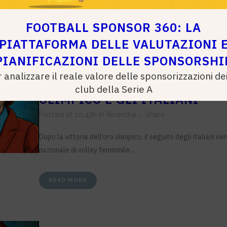
READ MORE
FOOTBALL SPONSOR 360: LA
PIATTAFORMA DELLE VALUTAZIONI 
PIANIFICAZIONI DELLE SPONSORSHI
30 DIC
VOLLEY: LA NAZIONAL
 analizzare il reale valore delle sponsorizzazioni de
FEMMINILE CONQUISTA L’ORO
club della Serie A
OLIMPICO E GLI ITALIANI
Posted at 10:47h
in
Ricerche
Share
Dopo la vittoria dell’oro olimpico, il seguito degli italiani ver
nazionale di volley femminile...
READ MORE