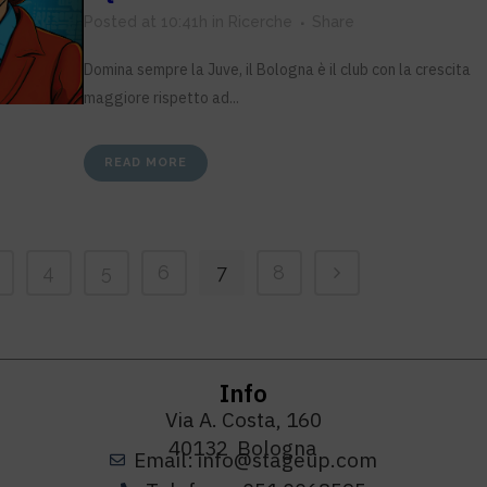
Posted at 10:41h
in
Ricerche
Share
Domina sempre la Juve, il Bologna è il club con la crescita
maggiore rispetto ad...
READ MORE
4
5
6
7
8
Info
Via A. Costa, 160
40132 Bologna
Email: info@stageup.com