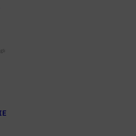
O
gli
IE