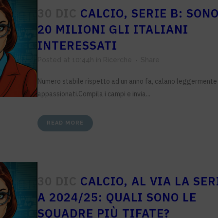
30 DIC
CALCIO, SERIE B: SON
20 MILIONI GLI ITALIANI
INTERESSATI
Posted at 10:44h
in
Ricerche
Share
Numero stabile rispetto ad un anno fa, calano leggermente 
appassionati.Compila i campi e invia...
READ MORE
30 DIC
CALCIO, AL VIA LA SER
A 2024/25: QUALI SONO LE
SQUADRE PIÙ TIFATE?