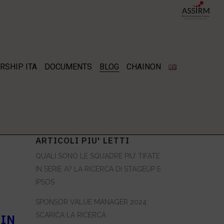
RSHIP ITA
DOCUMENTS
BLOG
CHAINON
ARTICOLI PIU' LETTI
QUALI SONO LE SQUADRE PIU’ TIFATE
IN SERIE A? LA RICERCA DI STAGEUP E
IPSOS
SPONSOR VALUE MANAGER 2024:
SCARICA LA RICERCA
 IN