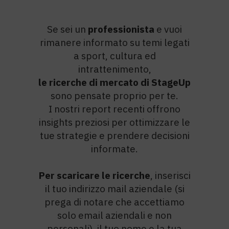
Se sei un
professionista
e vuoi
rimanere informato su temi legati
a sport, cultura ed
intrattenimento,
le ricerche di mercato di StageUp
sono pensate proprio per te.
I nostri report recenti offrono
insights preziosi per ottimizzare le
tue strategie e prendere decisioni
informate.
Per scaricare le rice
rche
, inserisci
il tuo indirizzo mail aziendale (si
prega di notare che accettiamo
solo email aziendali e non
personali), il tuo nome e la tua